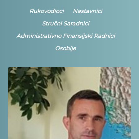
Rukovodioci
Nastavnici
Stručni Saradnici
Administrativno Finansijski Radnici
Osoblje